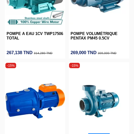
POMPE A EAU 1CV TWP17506
POMPE VOLUMÉTRIQUE
TOTAL
PENTAX PM45 0.5CV
267,138 TND
269,000 TND
314,280 TND
309,000 TND
-15%
-15%