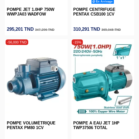
En Arrivage
POMPE JET 1.0HP 750W
POMPE CENTRIFUGE
WWPJA03 WADFOW
PENTAX CSB100 1CV
295,201 TND
310,291 TND
347,296 TND
365,048 TND
-56,000 TND
-15%
POMPE VOLUMÉTRIQUE
POMPE A EAU JET 1HP
PENTAX PM80 1CV
TWP37506 TOTAL