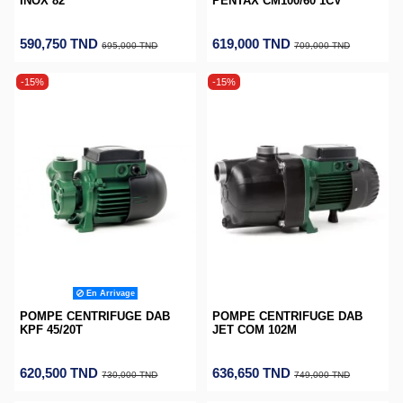
INOX 82
PENTAX CM100/60 1CV
590,750 TND
619,000 TND
695,000 TND
709,000 TND
-15%
-15%
En Arrivage
POMPE CENTRIFUGE DAB
POMPE CENTRIFUGE DAB
KPF 45/20T
JET COM 102M
620,500 TND
636,650 TND
730,000 TND
749,000 TND