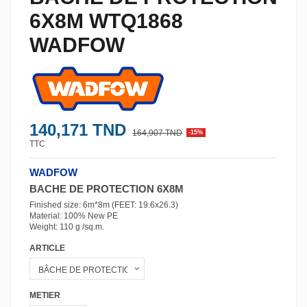
6X8M WTQ1868
WADFOW
140,171 TND
164,907 TND
-15%
TTC
WADFOW
BACHE DE PROTECTION 6X8M
Finished size: 6m*8m (FEET: 19.6x26.3)
Material: 100% New PE
Weight: 110 g /sq.m.
ARTICLE
METIER