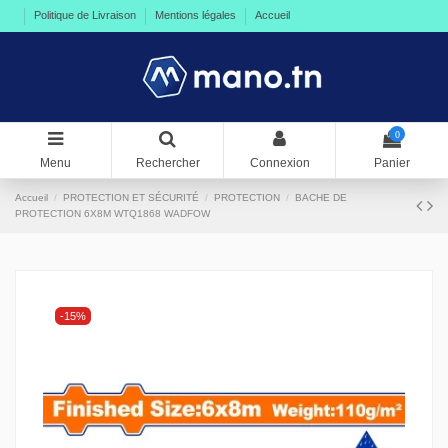
Politique de Livraison
Mentions légales
Accueil
0
Menu
Rechercher
Connexion
Panier
Accueil
PROTECTION ET SÉCURITÉ
PROTECTION
BACHE DE
PROTECTION 6X8M WTQ1868 WADFOW
-15%