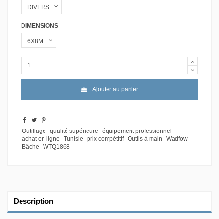
DIMENSIONS
Ajouter au panier
Outillage
qualité supérieure
équipement professionnel
achat en ligne
Tunisie
prix compétitif
Outils à main
Wadfow
Bâche
WTQ1868
Description