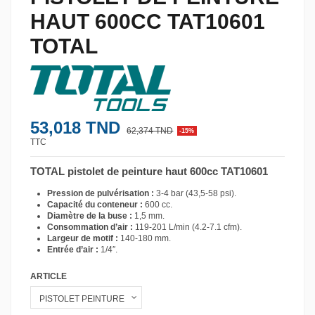
HAUT 600CC TAT10601
TOTAL
53,018 TND
62,374 TND
-15%
TTC
TOTAL pistolet de peinture haut 600cc TAT10601
Pression de pulvérisation :
3-4 bar (43,5-58 psi).
Capacité du conteneur :
600 cc.
Diamètre de la buse :
1,5 mm.
Consommation d’air :
119-201 L/min (4.2-7.1 cfm).
Largeur de motif :
140-180 mm.
Entrée d’air :
1/4″.
ARTICLE